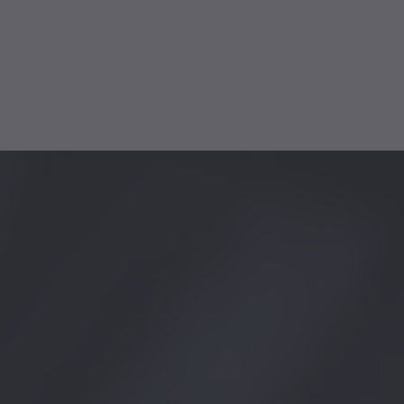
eldienst
eim-
en