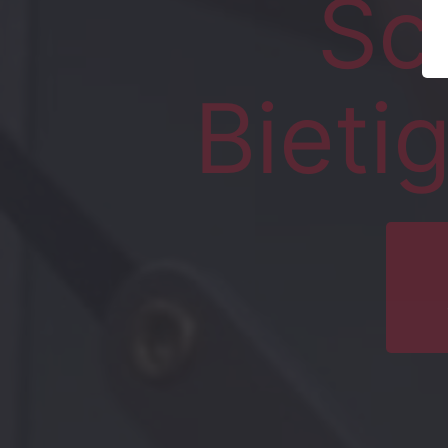
Sc
Bieti