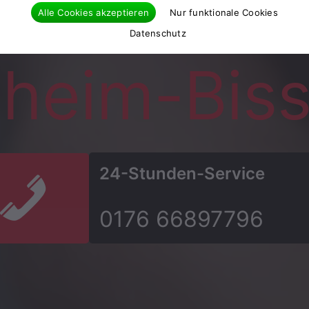
hlüsseldie
Alle Cookies akzeptieren
Nur funktionale Cookies
Datenschutz
gheim-Bis
24-Stunden-Service
0176 66897796