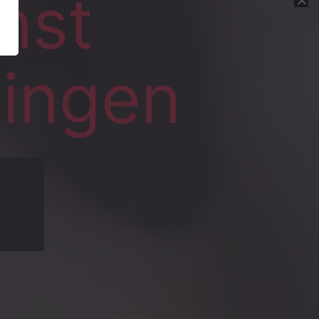
nst
singen